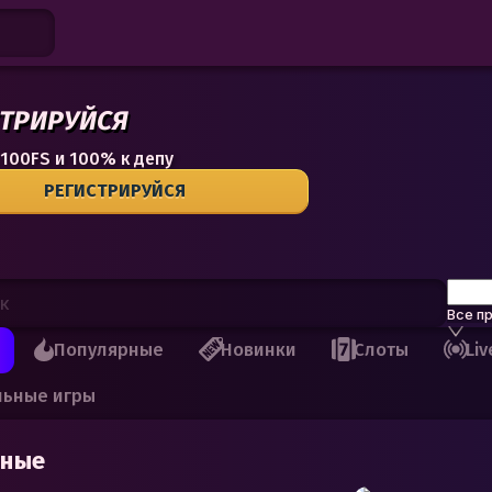
СТРИРУЙСЯ
 100FS и 100% к депу
РЕГИСТРИРУЙСЯ
Все п
Популярные
Новинки
Слоты
Li
льные игры
рные