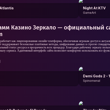
 Atlantis
Night At KTV
GameArt
амм Казино Зеркало — официальный с
m
работает как лицензированная онлайн-платформа, обеспечивая игрокам доступ к актуа
т поддерживает безопасные платёжные методы, шифрование данных и строгие стандарт
альный статус ресурса и прозрачность всех процедур. Благодаря рабочему зеркалу поль
налу сервиса. Адаптивный интерфейс сайта позволяет комфортно использовать все функц
и
Demi Gods 2 - 1
Spinomenal