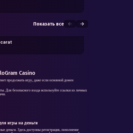
Показать все
ccarat
loGram Casino
ляет продолжать игру, даже если основной домен
ты. Для безопасного входа используйте ссылки из личных
ачи.
ля игры на деньги
ые деньги. Здесь доступны регистрация, пополнение