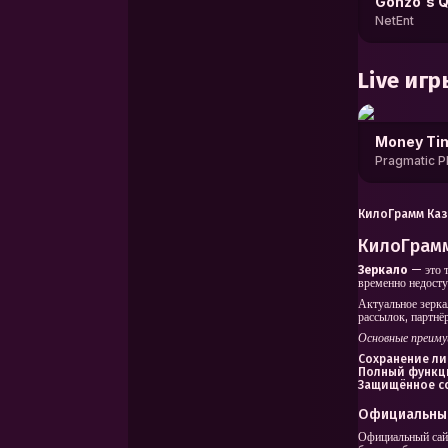
Gonzo's Qu
NetEnt
Live игр
Money Ti
Pragmatic P
КилоГрамм Каз
КилоГрамм
Зеркало
— это т
временно недосту
Актуальное зерка
рассылок, партнё
Основные преиму
Сохранение ли
Полный функц
Защищённое с
Официальный 
Официальный сайт